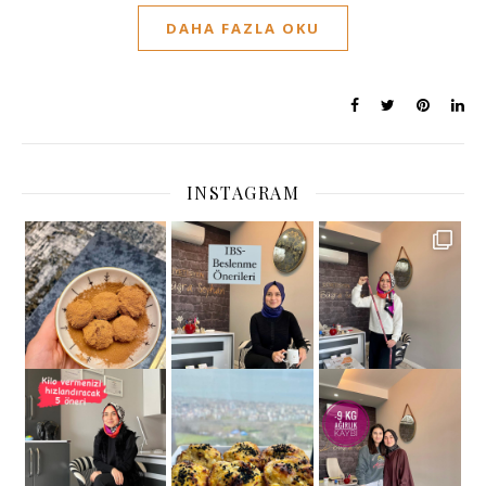
DAHA FAZLA OKU
INSTAGRAM
1- Ç
— Diyet + Andülasy