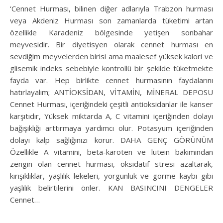
‘Cennet Hurması, bilinen diğer adlarıyla Trabzon hurması
veya Akdeniz Hurması son zamanlarda tüketimi artan
özellikle Karadeniz bölgesinde yetişen sonbahar
meyvesidir. Bir diyetisyen olarak cennet hurması en
sevdiğim meyvelerden birisi ama maalesef yüksek kalori ve
glisemik indeks sebebiyle kontrollü bir şekilde tüketmekte
fayda var. Hep birlikte cennet hurmasının faydalarını
hatırlayalım; ANTİOKSİDAN, VİTAMİN, MİNERAL DEPOSU
Cennet Hurması, içeriğindeki çeşitli antioksidanlar ile kanser
karşıtıdır, Yüksek miktarda A, C vitamini içeriğinden dolayı
bağışıklığı arttırmaya yardımcı olur. Potasyum içeriğinden
dolayı kalp sağlığınızı korur. DAHA GENÇ GÖRÜNÜM
Özellikle A vitamini, beta-karoten ve lutein bakımından
zengin olan cennet hurması, oksidatif stresi azaltarak,
kırışıklıklar, yaşlılık lekeleri, yorgunluk ve görme kaybı gibi
yaşlılık belirtilerini önler. KAN BASINCINI DENGELER
Cennet…