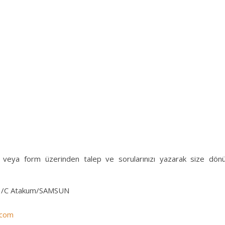
ilir veya form üzerinden talep ve sorularınızı yazarak size dön
131/C Atakum/SAMSUN
.com