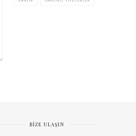
SAĞLIK
SAĞLIKLI YIYECEKLER
BIZE ULAŞIN