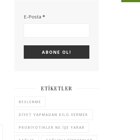
E-Posta
*
ETIKETLER
BESLENME
DIYET YAPMADAN KILO VERMEK
PROBIYOTIKLER NE İŞE YARAR